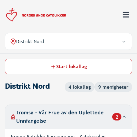
Finn lokallag
Distrikt Nord
Start lokallag
Distrikt Nord
4
lokallag
9
menigheter
Tromsø – Vår Frue av den Uplettede
2
lokallag
Unnfangelse
Tromsø Katolske Barnegruppe – Katekeselag