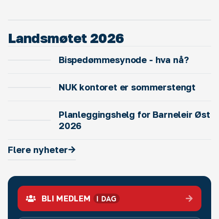
Landsmøtet 2026
Bispedømmesynode - hva nå?
NUK kontoret er sommerstengt
Planleggingshelg for Barneleir Øst
2026
Flere nyheter
(ÅPNES I NY FANE)
I DAG
BLI MEDLEM