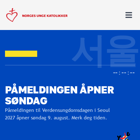
서울
––
Norges Unge Katolikker
––
:
––
:
––
PÅMELDINGEN ÅPNER
SØNDAG
Påmeldingen til Verdensungdomsdagen i Seoul
2027 åpner
søndag 9. august
. Merk deg tiden.