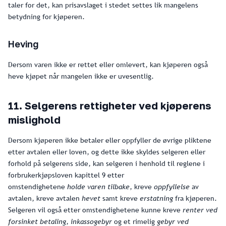
taler for det, kan prisavslaget i stedet settes lik mangelens
betydning for kjøperen.
Heving
Dersom varen ikke er rettet eller omlevert, kan kjøperen også
heve kjøpet når mangelen ikke er uvesentlig.
11. Selgerens rettigheter ved kjøperens
mislighold
Dersom kjøperen ikke betaler eller oppfyller de øvrige pliktene
etter avtalen eller loven, og dette ikke skyldes selgeren eller
forhold på selgerens side, kan selgeren i henhold til reglene i
forbrukerkjøpsloven kapittel 9 etter
omstendighetene
holde
varen tilbake
, kreve
oppfyllelse
av
avtalen, kreve avtalen
hevet
samt kreve
erstatning
fra kjøperen.
Selgeren vil også etter omstendighetene kunne kreve
renter ved
forsinket betaling, inkassogebyr
og et rimelig
gebyr ved