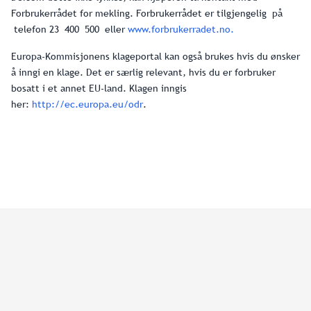
Forbrukerrådet for mekling. Forbrukerrådet er tilgjengelig på
telefon 23 400 500 eller
www.forbrukerradet.no.
Europa-Kommisjonens klageportal kan også brukes hvis du ønsker
å inngi en klage. Det er særlig relevant, hvis du er forbruker
bosatt i et annet EU-land. Klagen inngis
her:
http://ec.europa.eu/odr
.
Epost: nuk@nuk.no
Telefon: 23 21 95 40