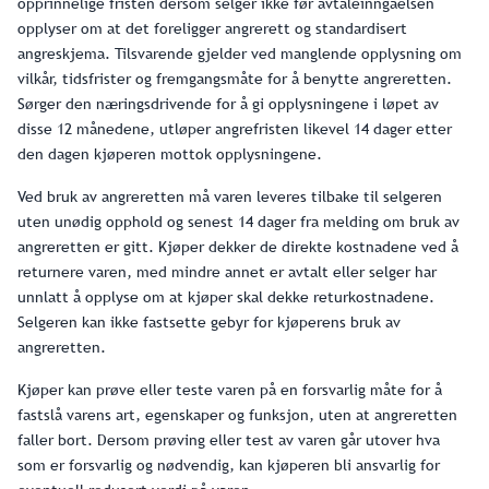
opprinnelige fristen dersom selger ikke før avtaleinngåelsen
opplyser om at det foreligger angrerett og standardisert
angreskjema. Tilsvarende gjelder ved manglende opplysning om
vilkår, tidsfrister og fremgangsmåte for å benytte angreretten.
Sørger den næringsdrivende for å gi opplysningene i løpet av
disse 12 månedene, utløper angrefristen likevel 14 dager etter
den dagen kjøperen mottok opplysningene.
Ved bruk av angreretten må varen leveres tilbake til selgeren
uten unødig opphold og senest 14 dager fra melding om bruk av
angreretten er gitt. Kjøper dekker de direkte kostnadene ved å
returnere varen, med mindre annet er avtalt eller selger har
unnlatt å opplyse om at kjøper skal dekke returkostnadene.
Selgeren kan ikke fastsette gebyr for kjøperens bruk av
angreretten.
Kjøper kan prøve eller teste varen på en forsvarlig måte for å
fastslå varens art, egenskaper og funksjon, uten at angreretten
faller bort. Dersom prøving eller test av varen går utover hva
som er forsvarlig og nødvendig, kan kjøperen bli ansvarlig for