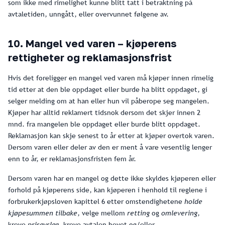
som ikke med rimelighet kunne blitt tatt i betraktning på
avtaletiden, unngått, eller overvunnet følgene av.
10. Mangel ved varen – kjøperens
rettigheter og reklamasjonsfrist
Hvis det foreligger en mangel ved varen må kjøper innen rimelig
tid etter at den ble oppdaget eller burde ha blitt oppdaget, gi
selger melding om at han eller hun vil påberope seg mangelen.
Kjøper har alltid reklamert tidsnok dersom det skjer innen 2
mnd. fra mangelen ble oppdaget eller burde blitt oppdaget.
Reklamasjon kan skje senest to år etter at kjøper overtok varen.
Dersom varen eller deler av den er ment å vare vesentlig lenger
enn to år, er reklamasjonsfristen fem år.
Dersom varen har en mangel og dette ikke skyldes kjøperen eller
forhold på kjøperens side, kan kjøperen i henhold til reglene i
forbrukerkjøpsloven kapittel 6 etter omstendighetene
holde
kjøpesummen tilbake
, velge mellom
retting
og
omlevering
,
kreve
prisavslag
, kreve avtalen hevet og/eller