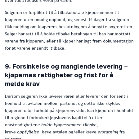
eventuell redusert verdi på varen.
Selgeren er forpliktet til å tilbakebetale kjøpesummen til
kjøperen uten unødig opphold, og senest 14 dager fra selgeren
fikk melding om kjøperens beslutning om å benytte angreretten.
Selger har rett til å holde tilbake betalingen til han har mottatt
varene fra kjøperen, eller til kjøper har lagt frem dokumentasjon
for at varene er sendt tilbake.
9. Forsinkelse og manglende levering –
kjøpernes rettigheter og frist for å
melde krav
Dersom selgeren ikke leverer varen eller leverer den for sent i
henhold til avtalen mellom partene, og dette ikke skyldes
kjøperen eller forhold på kjøperens side, kan kjøperen i henhold
til reglene i forbrukerkjøpslovens kapittel 5 etter
omstendighetene
holde kjøpesummen tilbake
,
kreve
oppfyllelse
,
heve
avtalen og/eller kreve
erstatning
fra
selgeren.