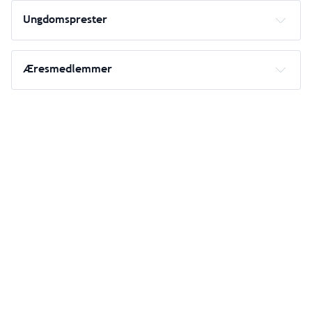
Ungdomsprester
2020-tallet:
Æresmedlemmer
Kim Anh Le
Henrik Emil Greve
2025 Biskop Bernt Ivar Eidsvig
Marta Widelska, 
2010-tallet: 
Maria Bjørnland
Svein-Thomas I. Tvedt,
Kristina Elizabeth Voigt,
Anne Lynn Leonen Gelacio,