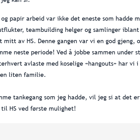
og papir arbeid var ikke det eneste som hadde m
tflukter, teambuilding helger og samlinger iblant
et mitt av HS. Denne gangen var vi en god gjeng, o
samme neste periode! Ved å jobbe sammen under s
tterhvert avlaste med koselige «hangouts» har vi 
 en liten familie.
mme tankegang som jeg hadde, vil jeg si at det er 
 til HS ved første mulighet!
er kjenner du noen som hadde passet fint i Hov