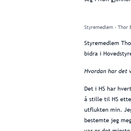
Styremedlem - Thor 
Styremedlem Thor
bidra i Hovedstyr
Hvordan har det væ
Det i HS har hver
å stille til HS e
utflukten min. Jeg
bestemte jeg meg 
var er det minste 