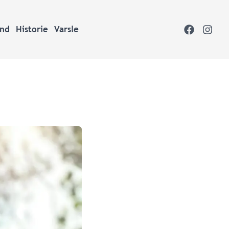
ond
Historie
Varsle