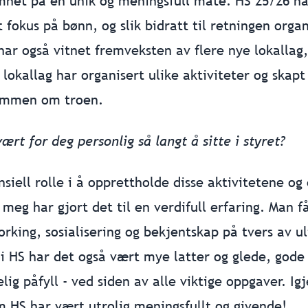
mhet på en unik og meningsfull måte. HS 25/26 har
t fokus på bønn, og slik bidratt til retningen orga
 har også vitnet fremveksten av flere nye lokall
lokallag har organisert ulike aktiviteter og skap
ammen om troen.
rt for deg personlig så langt å sitte i styret?
nsiell rolle i å opprettholde disse aktivitetene o
eg har gjort det til en verdifull erfaring. Man får
rking, sosialisering og bekjentskap på tvers av ul
 i HS har det også vært mye latter og glede, gode
lig påfyll - ved siden av alle viktige oppgaver. Ig
 HS har vært utrolig meningsfullt og givende!