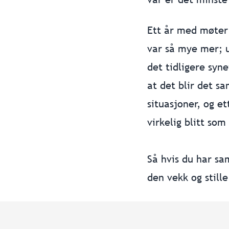
Ett år med møter 
var så mye mer; u
det tidligere syn
at det blir det 
situasjoner, og e
virkelig blitt som
Så hvis du har sa
den vekk og stille
Interessert? Ell