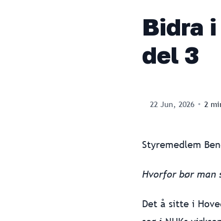
Bidra 
del 3
22 Jun, 2026
2
min
Styremedlem Bendi
Hvorfor bør man st
Det å sitte i Hov