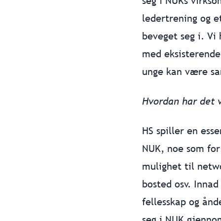
seg i NUKs virkso
ledertrening og e
beveget seg i. Vi
med eksisterende 
unge kan være s
Hvordan har det væ
HS spiller en esse
NUK, noe som for m
mulighet til netwo
bosted osv. Innad
fellesskap og ånde
seg i NUK gjennom