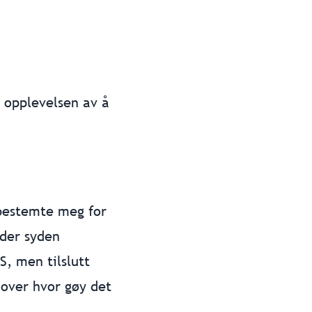
 opplevelsen av å
 bestemte meg for
nder syden
S, men tilslutt
 over hvor gøy det