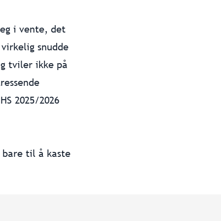
eg i vente, det
 virkelig snudde
g tviler ikke på
tressende
i HS 2025/2026
bare til å kaste
edstyret? Legg