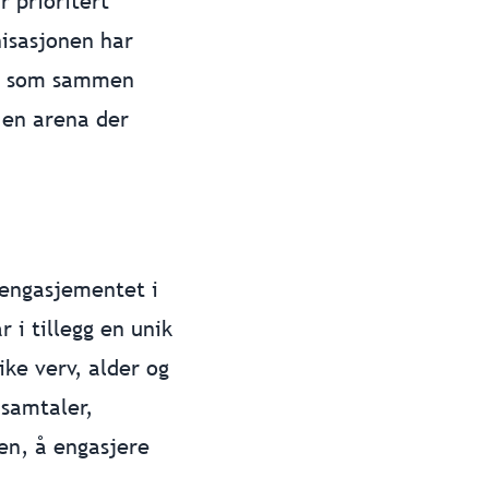
 prioritert
nisasjonen har
ag, som sammen
t en arena der
g engasjementet i
 i tillegg en unik
ike verv, alder og
 samtaler,
jen, å engasjere