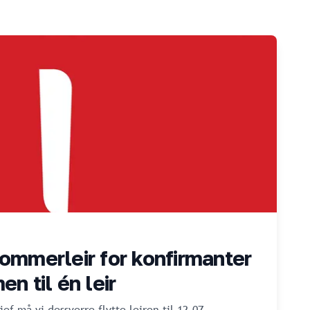
Sommerleir for konfirmanter
en til én leir
ef må vi dessverre flytte leiren til 12.07. -