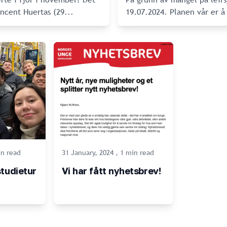
som ga mersmak for flere! Sean Vincent Huertas (29
...
19.07.2024. Planen vår er å
n
read
31 January, 2024
,
1
min
read
tudietur
Vi har fått nyhetsbrev!