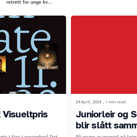
retrett for unge kv...
24 April, 2024
,
1
min
read
 Visueltpris
Juniorleir og 
blir slått samm
rte i fjor i november? Det
På grunn av mangel på leirsj