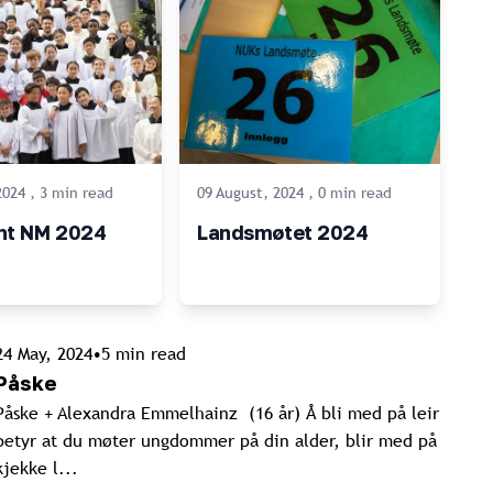
2024
,
3
min
read
09 August, 2024
,
0
min
read
ant NM 2024
Landsmøtet 2024
24 May, 2024
•
5
min read
Påske
Påske + Alexandra Emmelhainz (16 år) Å bli med på leir
betyr at du møter ungdommer på din alder, blir med på
kjekke l...