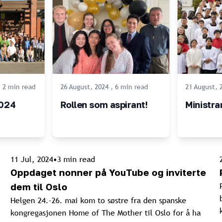
,
2
min
read
26 August, 2024
,
6
min
read
21 August, 
2024
Rollen som aspirant!
Ministr
11 Jul, 2024
•
3
min read
Oppdaget nonner på YouTube og inviterte
dem til Oslo
Helgen 24.-26. mai kom to søstre fra den spanske
kongregasjonen Home of The Mother til Oslo for å ha