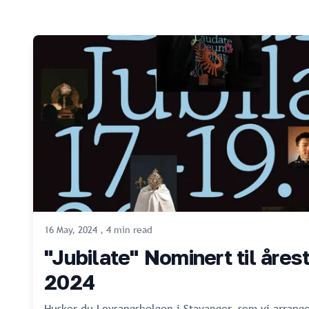
16 May, 2024
,
4
min
read
"Jubilate" Nominert til årest
2024
Husker du Lovsangshelgen i Stavanger, som vi arrange