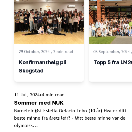
29 October, 2024
,
2
min
read
03 September, 2024
Konfirmanthelg på
Topp 5 fra LM
Skogstad
11 Jul, 2024
•
4
min read
Sommer med NUK
Barneleir Øst Estella Gelacio Lobo (10 år) Hva er ditt
beste minne fra årets leir? - Mitt beste minne var de
olympisk...