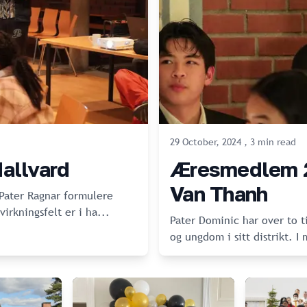
29 October, 2024
,
3
min
read
Hallvard
Æresmedlem 2
Van Thanh
 Pater Ragnar formulere
irkningsfelt er i ha
...
Pater Dominic har over to t
og ungdom i sitt distrikt. 