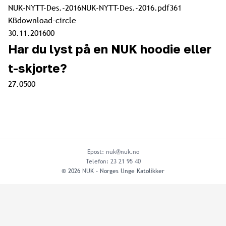
NUK-NYTT-Des.-2016NUK-NYTT-Des.-2016.pdf361
KBdownload-circle
30.11.2016
0
0
Har du lyst på en NUK hoodie eller
t-skjorte?
27.05
0
0
Epost: nuk@nuk.no
Telefon: 23 21 95 40
©
2026
NUK - Norges Unge Katolikker